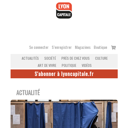
Accéder
au
contenu
Voir
Se connecter
S’enregistrer
Magazines
Boutique
le
ACTUALITÉS
SOCIÉTÉ
PRÈS DE CHEZ VOUS
CULTURE
panier
ART DE VIVRE
POLITIQUE
VIDÉOS
S'abonner à lyoncapitale.fr
ACTUALITÉ