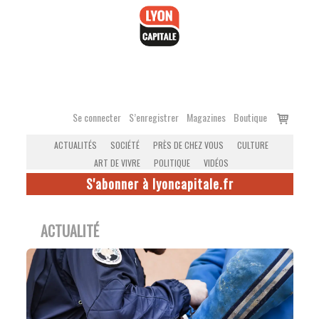
Accéder
au
contenu
Voir
Se connecter
S’enregistrer
Magazines
Boutique
le
ACTUALITÉS
SOCIÉTÉ
PRÈS DE CHEZ VOUS
CULTURE
panier
ART DE VIVRE
POLITIQUE
VIDÉOS
S'abonner à lyoncapitale.fr
ACTUALITÉ