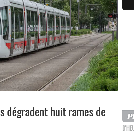
dus dégradent huit rames de
D'HE