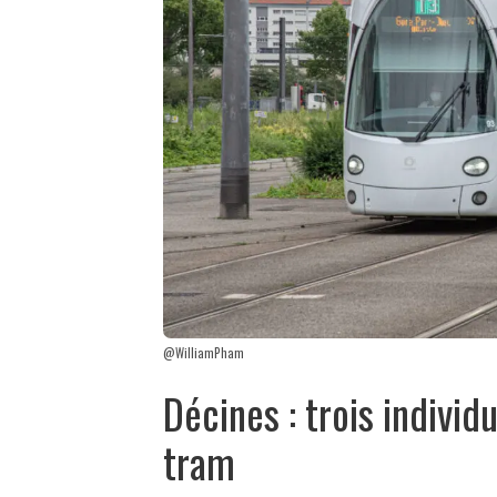
@WilliamPham
Décines : trois indivi
tram