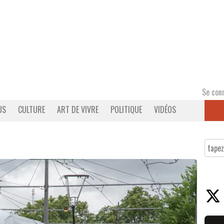
Se con
US
CULTURE
ART DE VIVRE
POLITIQUE
VIDÉOS