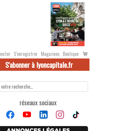
Voir
necter
S’enregistrer
Magazines
Boutique
le
S'abonner à lyoncapitale.fr
panier
réseaux sociaux