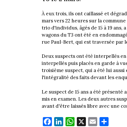
À eux trois, ils ont caillassé et dégr
mars vers 22 heures sur la commune
trio d'individus, âgés de 15 à 19 ans, a
wagons du T3 ont été en endommagés.
rue Paul-Bert, qui est traversée par l
Deux suspects ont été interpellés en f
interpellés puis placés en garde à vu
troisième suspect, qui a été lui auss
l'intégralité des faits devant les enq
Le suspect de 15 ans a été présenté a
mis en examen. Les deux autres susp
avant d'être laissés libre avec une c
Fa
Li
W
X
E
Pa