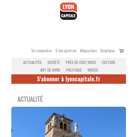
Accéder
au
contenu
Voir
Se connecter
S’enregistrer
Magazines
Boutique
le
ACTUALITÉS
SOCIÉTÉ
PRÈS DE CHEZ VOUS
CULTURE
panier
ART DE VIVRE
POLITIQUE
VIDÉOS
S'abonner à lyoncapitale.fr
ACTUALITÉ