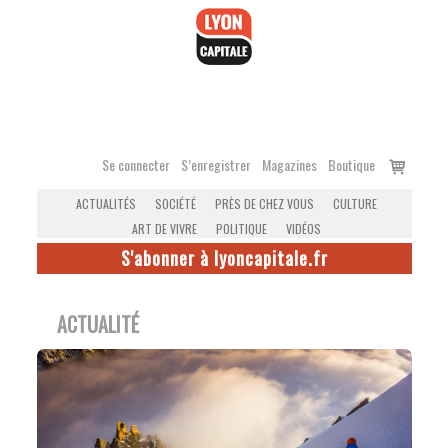
Accéder
au
contenu
Voir
Se connecter
S’enregistrer
Magazines
Boutique
le
ACTUALITÉS
SOCIÉTÉ
PRÈS DE CHEZ VOUS
CULTURE
panier
ART DE VIVRE
POLITIQUE
VIDÉOS
S'abonner à lyoncapitale.fr
ACTUALITÉ