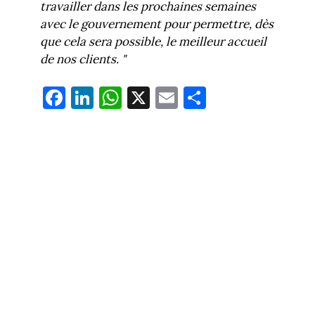
travailler dans les prochaines semaines
avec le gouvernement pour permettre, dès
que cela sera possible, le meilleur accueil
de nos clients. "
Fa
Li
W
X
E
Pa
ce
nk
ha
m
rt
bo
ed
ts
ail
ag
ok
In
Ap
er
p