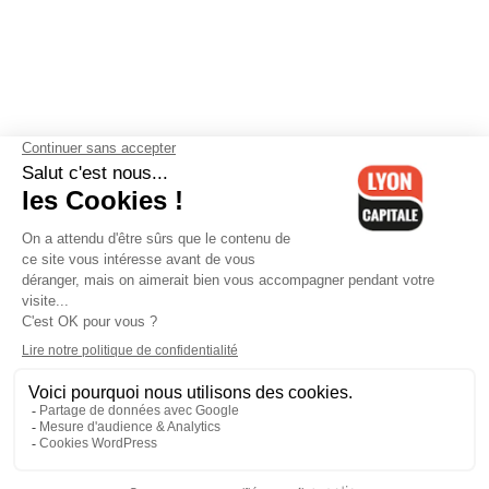
Contactez-nous
-
Mentions légales
-
CGV
-
Politique de
confidentialité
-
Gestion des cookies
-
Lyon Capitale TV
-
Archives
Lyon Capitale
Lyon Capitale - 51 avenue Maréchal Foch - CS 40091 - 69456 Lyon