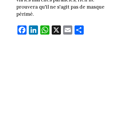
prouvera qu'il ne s'agit pas de masque
périmé.
Fa
Li
W
X
E
Pa
ce
nk
ha
m
rt
bo
ed
ts
ail
ag
ok
In
Ap
er
p