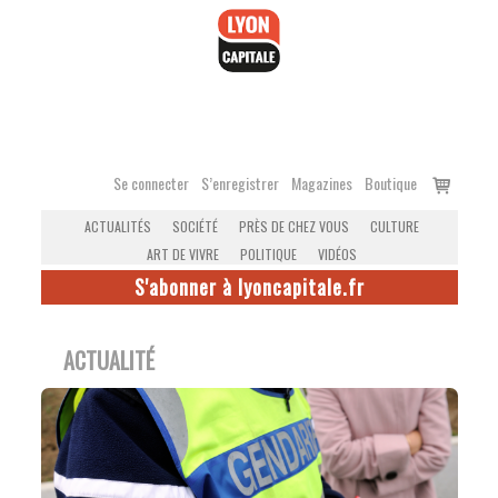
Accéder
au
contenu
Voir
Se connecter
S’enregistrer
Magazines
Boutique
le
ACTUALITÉS
SOCIÉTÉ
PRÈS DE CHEZ VOUS
CULTURE
panier
ART DE VIVRE
POLITIQUE
VIDÉOS
S'abonner à lyoncapitale.fr
ACTUALITÉ