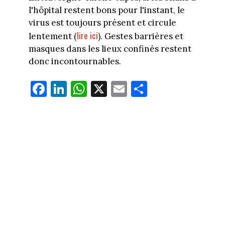
l'hôpital restent bons pour l'instant, le
virus est toujours présent et circule
lire ici
lentement (
). Gestes barrières et
masques dans les lieux confinés restent
donc incontournables.
Fa
Li
W
X
E
Pa
ce
nk
ha
m
rt
bo
ed
ts
ail
ag
ok
In
Ap
er
p