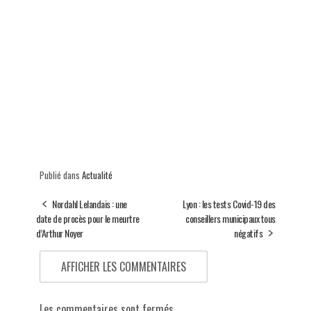
Publié dans
Actualité
Nordahl Lelandais : une
Lyon : les tests Covid-19 des
date de procès pour le meurtre
conseillers municipaux tous
d’Arthur Noyer
négatifs
AFFICHER LES COMMENTAIRES
Les commentaires sont fermés