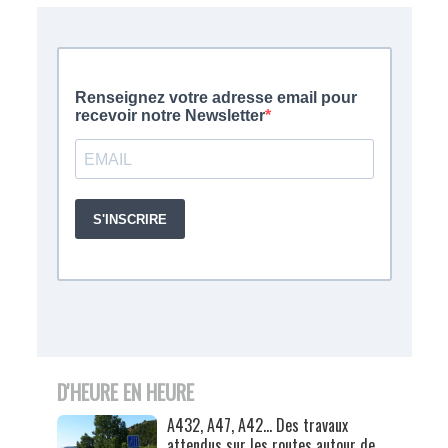
D'HEURE EN HEURE
A432, A47, A42… Des travaux
attendus sur les routes autour de