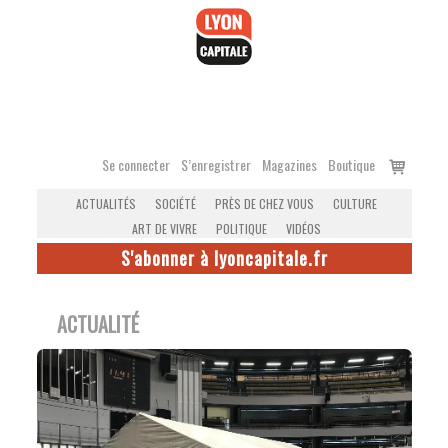
Accéder
au
contenu
Voir
Se connecter
S’enregistrer
Magazines
Boutique
le
ACTUALITÉS
SOCIÉTÉ
PRÈS DE CHEZ VOUS
CULTURE
panier
ART DE VIVRE
POLITIQUE
VIDÉOS
S'abonner à lyoncapitale.fr
ACTUALITÉ