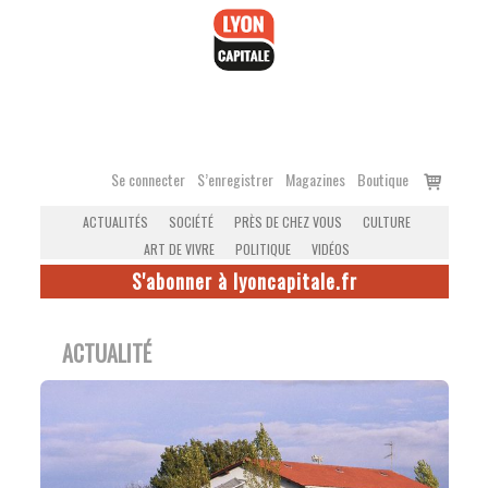
Accéder
au
contenu
Voir
Se connecter
S’enregistrer
Magazines
Boutique
le
ACTUALITÉS
SOCIÉTÉ
PRÈS DE CHEZ VOUS
CULTURE
panier
ART DE VIVRE
POLITIQUE
VIDÉOS
S'abonner à lyoncapitale.fr
ACTUALITÉ