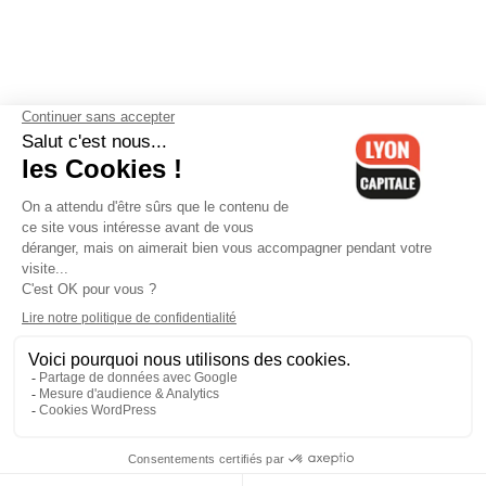
Contactez-nous
-
Mentions légales
-
CGV
-
Politique de
confidentialité
-
Gestion des cookies
-
Lyon Capitale TV
-
Archives
Lyon Capitale
Lyon Capitale - 51 avenue Maréchal Foch - CS 40091 - 69456 Lyon
Cedex 06