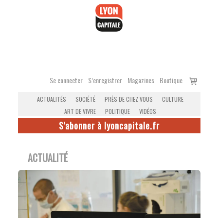
Accéder
au
contenu
Voir
Se connecter
S’enregistrer
Magazines
Boutique
le
ACTUALITÉS
SOCIÉTÉ
PRÈS DE CHEZ VOUS
CULTURE
panier
ART DE VIVRE
POLITIQUE
VIDÉOS
S'abonner à lyoncapitale.fr
ACTUALITÉ