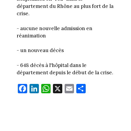
département du Rhône au plus fort de la
crise.
- aucune nouvelle admission en
réanimation
- un nouveau décès
- 648 décès à l'hôpital dans le
département depuis le début de la crise.
Fa
Li
W
X
E
Pa
ce
nk
ha
m
rt
bo
ed
ts
ail
ag
ok
In
Ap
er
p