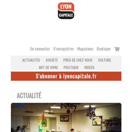
Accéder
au
contenu
Voir
Se connecter
S’enregistrer
Magazines
Boutique
le
ACTUALITÉS
SOCIÉTÉ
PRÈS DE CHEZ VOUS
CULTURE
panier
ART DE VIVRE
POLITIQUE
VIDÉOS
S'abonner à lyoncapitale.fr
ACTUALITÉ