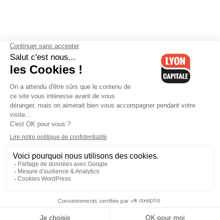
Contactez-nous
-
Mentions légales
-
CGV
-
Politique de
confidentialité
-
Gestion des cookies
-
Lyon Capitale TV
-
Archives
Lyon Capitale
Lyon Capitale - 51 avenue Maréchal Foch - CS 40091 - 69456 Lyon
Cedex 06