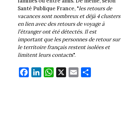
familles ou entre amis. De même, selon
Santé Publique France, "
les retours de
vacances sont nombreux et déjà 4 clusters
en lien avec des retours de voyage à
l’étranger ont été détectés. Il est
important que les personnes de retour sur
le territoire français restent isolées et
limitent leurs contact
s".
Fa
Li
W
X
E
Pa
ce
nk
ha
m
rt
bo
ed
ts
ail
ag
ok
In
Ap
er
p