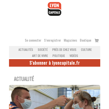
Accéder
au
contenu
Voir
Se connecter
S’enregistrer
Magazines
Boutique
le
ACTUALITÉS
SOCIÉTÉ
PRÈS DE CHEZ VOUS
CULTURE
panier
ART DE VIVRE
POLITIQUE
VIDÉOS
S'abonner à lyoncapitale.fr
ACTUALITÉ