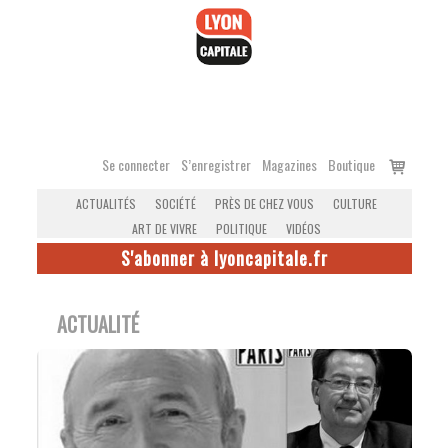
Accéder
au
contenu
Voir
Se connecter
S’enregistrer
Magazines
Boutique
le
ACTUALITÉS
SOCIÉTÉ
PRÈS DE CHEZ VOUS
CULTURE
panier
ART DE VIVRE
POLITIQUE
VIDÉOS
S'abonner à lyoncapitale.fr
ACTUALITÉ