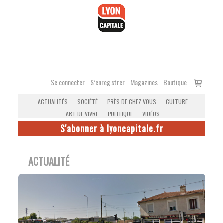
Accéder
au
contenu
Voir
Se connecter
S’enregistrer
Magazines
Boutique
le
ACTUALITÉS
SOCIÉTÉ
PRÈS DE CHEZ VOUS
CULTURE
panier
ART DE VIVRE
POLITIQUE
VIDÉOS
S'abonner à lyoncapitale.fr
ACTUALITÉ