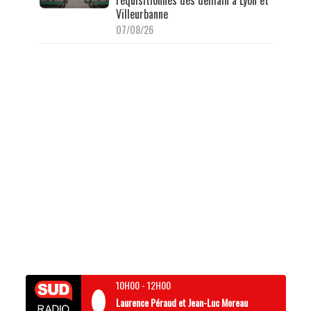
Villeurbanne
07/08/26
10H00
-
12H00
Laurence Péraud et Jean-Luc Moreau