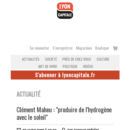
Accéder
au
contenu
Voir
Se connecter
S’enregistrer
Magazines
Boutique
le
ACTUALITÉS
SOCIÉTÉ
PRÈS DE CHEZ VOUS
CULTURE
panier
ART DE VIVRE
POLITIQUE
VIDÉOS
S'abonner à lyoncapitale.fr
ACTUALITÉ
Clément Maheu : "produire de l'hydrogène
avec le soleil"