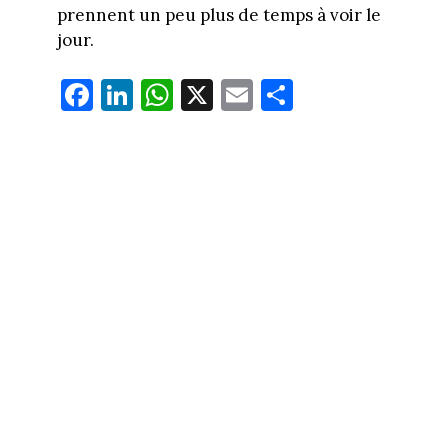
prennent un peu plus de temps à voir le
jour.
Fa
Li
W
X
E
Pa
ce
nk
ha
m
rt
bo
ed
ts
ail
ag
ok
In
Ap
er
p