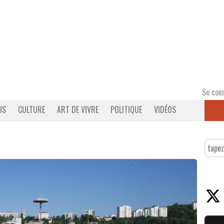
Se con
US
CULTURE
ART DE VIVRE
POLITIQUE
VIDÉOS