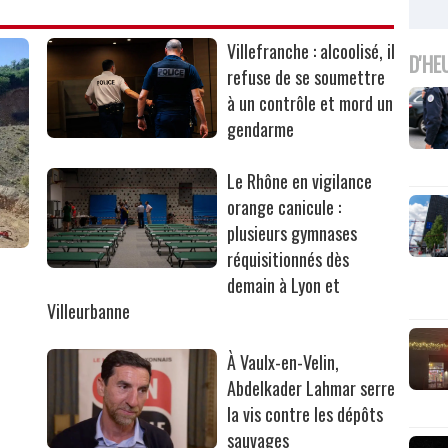
Villefranche : alcoolisé, il
D'HE
refuse de se soumettre
à un contrôle et mord un
gendarme
Le Rhône en vigilance
orange canicule :
plusieurs gymnases
réquisitionnés dès
r
demain à Lyon et
Villeurbanne
À Vaulx-en-Velin,
Abdelkader Lahmar serre
la vis contre les dépôts
sauvages