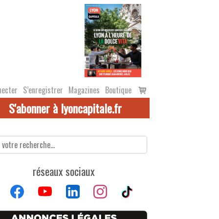
Voir
necter
S’enregistrer
Magazines
Boutique
le
S'abonner à lyoncapitale.fr
panier
réseaux sociaux