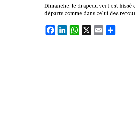
Dimanche, le drapeau vert est hissé 
départs comme dans celui des retour
Fa
Li
W
X
E
Pa
ce
nk
ha
m
rt
bo
ed
ts
ail
ag
ok
In
Ap
er
p