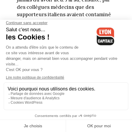
des collègues médecins que des
supporteurs italiens avaient contaminé
une restauratrice lyonnaise, laquelle a
contaminé son mari médecin qui l’a
ensuite probablement transmis à des
patients et ainsi de suite... C’est une
catastrophe. Pourquoi ont-ils maintenu
ce match ? C’est du non-sens quasi
coupable.
Vous avez évoqué le professeur
marseillais Didier Raoult. Il considère
que le confinement est une pratique
moyenâgeuse. Partagez-vous son avis ?
Le confinement c’est la mesure la plus
“simple”. Ça limite certes les contacts