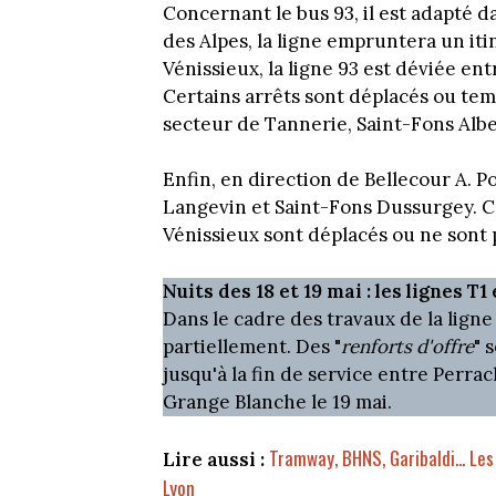
Concernant le bus 93, il est adapté d
des Alpes, la ligne empruntera un iti
Vénissieux, la ligne 93 est déviée e
Certains arrêts sont déplacés ou te
secteur de Tannerie, Saint-Fons Alb
Enfin, en direction de Bellecour A. Po
Langevin et Saint-Fons Dussurgey. Ce
Vénissieux sont déplacés ou ne sont 
Nuits des 18 et 19 mai : les lignes T1
Dans le cadre des travaux de la ligne 
partiellement. Des "
renforts d'offre
" 
jusqu'à la fin de service entre Perra
Grange Blanche le 19 mai.
Tramway, BHNS, Garibaldi... Le
Lire aussi :
Lyon