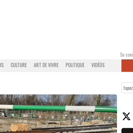
Se con
US
CULTURE
ART DE VIVRE
POLITIQUE
VIDÉOS