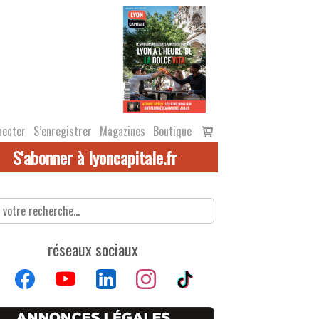
Voir
necter
S’enregistrer
Magazines
Boutique
le
S'abonner à lyoncapitale.fr
panier
réseaux sociaux