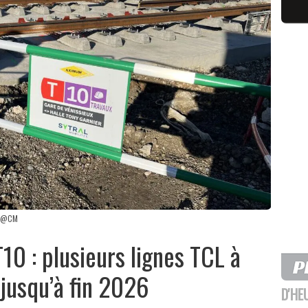
ns @CM
0 : plusieurs lignes TCL à
jusqu’à fin 2026
D'HE