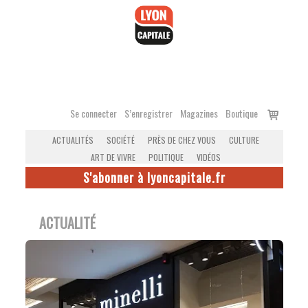
Accéder
au
contenu
Voir
Se connecter
S’enregistrer
Magazines
Boutique
le
ACTUALITÉS
SOCIÉTÉ
PRÈS DE CHEZ VOUS
CULTURE
panier
ART DE VIVRE
POLITIQUE
VIDÉOS
S'abonner à lyoncapitale.fr
ACTUALITÉ