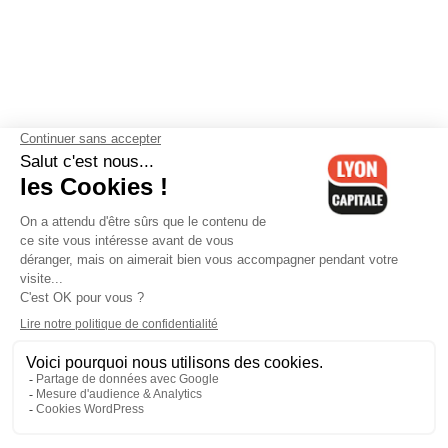
Contactez-nous
-
Mentions légales
-
CGV
-
Politique de
confidentialité
-
Gestion des cookies
-
Lyon Capitale TV
-
Archives
Lyon Capitale
Lyon Capitale - 51 avenue Maréchal Foch - CS 40091 - 69456 Lyon