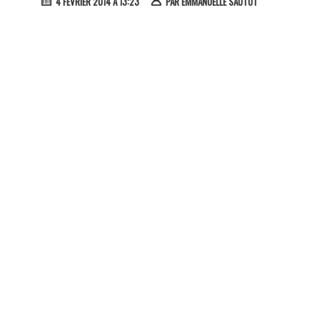
4 FÉVRIER 2014 À 13:23
PAR
EMMANUELLE SAUTOT