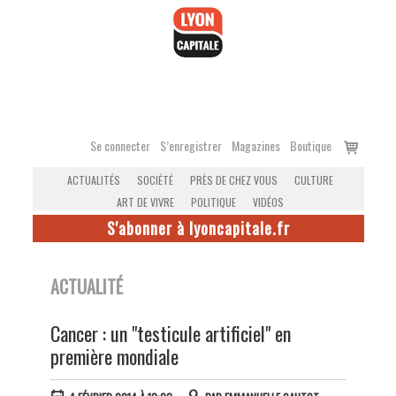
Accéder
au
contenu
Voir
Se connecter
S’enregistrer
Magazines
Boutique
le
ACTUALITÉS
SOCIÉTÉ
PRÈS DE CHEZ VOUS
CULTURE
panier
ART DE VIVRE
POLITIQUE
VIDÉOS
S'abonner à lyoncapitale.fr
ACTUALITÉ
Cancer : un "testicule artificiel" en
première mondiale