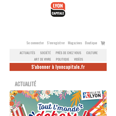
Accéder
au
contenu
Voir
Se connecter
S’enregistrer
Magazines
Boutique
le
ACTUALITÉS
SOCIÉTÉ
PRÈS DE CHEZ VOUS
CULTURE
panier
ART DE VIVRE
POLITIQUE
VIDÉOS
S'abonner à lyoncapitale.fr
ACTUALITÉ