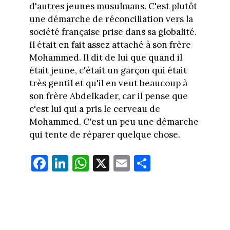
d'autres jeunes musulmans. C'est plutôt
une démarche de réconciliation vers la
société française prise dans sa globalité.
Il était en fait assez attaché à son frère
Mohammed. Il dit de lui que quand il
était jeune, c'était un garçon qui était
très gentil et qu'il en veut beaucoup à
son frère Abdelkader, car il pense que
c'est lui qui a pris le cerveau de
Mohammed. C'est un peu une démarche
qui tente de réparer quelque chose.
Fa
Li
W
X
E
Pa
ce
nk
ha
m
rt
bo
ed
ts
ail
ag
ok
In
Ap
er
p