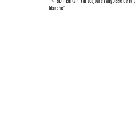
BD - Edika : “J'ai toujours l'angoisse de la
blanche”