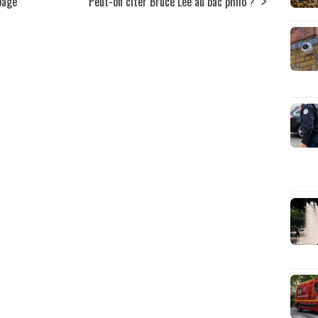
 page
Peut-on citer Bruce Lee au bac philo ?