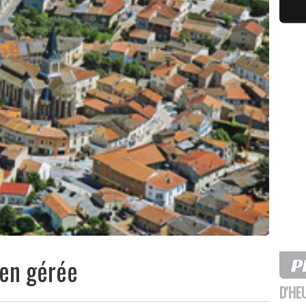
bien gérée
D'HE