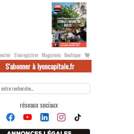
Voir
necter
S’enregistrer
Magazines
Boutique
le
S'abonner à lyoncapitale.fr
panier
réseaux sociaux