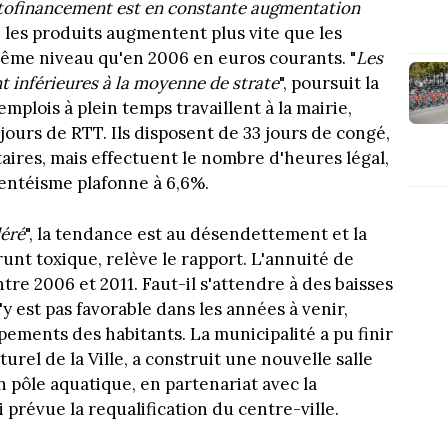
utofinancement est en constante augmentation
ue les produits augmentent plus vite que les
même niveau qu'en 2006 en euros courants. "
Les
 inférieures à la moyenne de strate
", poursuit la
plois à plein temps travaillent à la mairie,
 jours de RTT. Ils disposent de 33 jours de congé,
aires, mais effectuent le nombre d'heures légal,
sentéisme plafonne à 6,6%.
éré
", la tendance est au désendettement et la
runt toxique, relève le rapport. L'annuité de
re 2006 et 2011. Faut-il s'attendre à des baisses
y est pas favorable dans les années à venir,
ements des habitants. La municipalité a pu finir
turel de la Ville, a construit une nouvelle salle
un pôle aquatique, en partenariat avec la
révue la requalification du centre-ville.