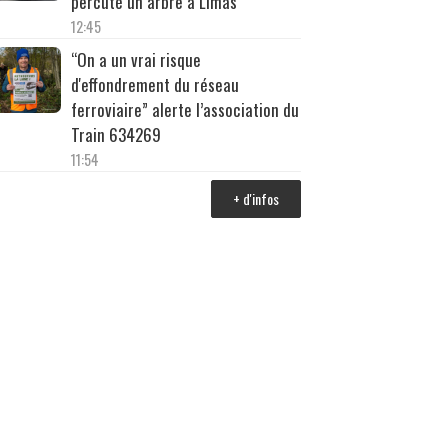
percuté un arbre à Limas
12:45
“On a un vrai risque
d'effondrement du réseau
ferroviaire” alerte l’association du
Train 634269
11:54
+ d'infos