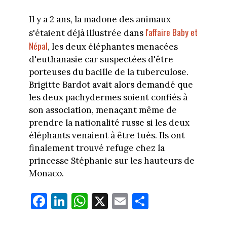
Il y a 2 ans, la madone des animaux
l'affaire Baby et
s'étaient déjà illustrée dans
Népal
, les deux éléphantes menacées
d'euthanasie car suspectées d'être
porteuses du bacille de la tuberculose.
Brigitte Bardot avait alors demandé que
les deux pachydermes soient confiés à
son association, menaçant même de
prendre la nationalité russe si les deux
éléphants venaient à être tués. Ils ont
finalement trouvé refuge chez la
princesse Stéphanie sur les hauteurs de
Monaco.
Fa
Li
W
X
E
Pa
ce
nk
ha
m
rt