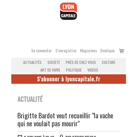
Accéder
au
contenu
Voir
Se connecter
S’enregistrer
Magazines
Boutique
le
ACTUALITÉS
SOCIÉTÉ
PRÈS DE CHEZ VOUS
CULTURE
panier
ART DE VIVRE
POLITIQUE
VIDÉOS
S'abonner à lyoncapitale.fr
ACTUALITÉ
Brigitte Bardot veut recueillir "la vache
qui ne voulait pas mourir"