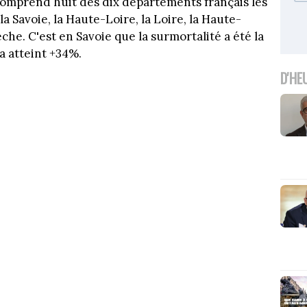
comprend huit des dix départements français les
la Savoie, la Haute-Loire, la Loire, la Haute-
rdèche. C'est en Savoie que la surmortalité a été la
 a atteint +34%.
D'HE