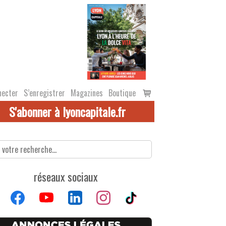
Voir
necter
S’enregistrer
Magazines
Boutique
le
S'abonner à lyoncapitale.fr
panier
réseaux sociaux