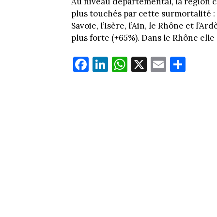
Au niveau départemental, la région 
plus touchés par cette surmortalité : 
Savoie, l’Isère, l’Ain, le Rhône et l’A
plus forte (+65%). Dans le Rhône elle
Fa
Li
W
X
E
Pa
ce
nk
ha
m
rt
bo
ed
ts
ail
ag
ok
In
Ap
er
p