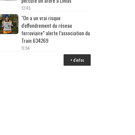
percuté un arbre à Limas
12:45
“On a un vrai risque
d'effondrement du réseau
ferroviaire” alerte l’association du
Train 634269
11:54
+ d'infos