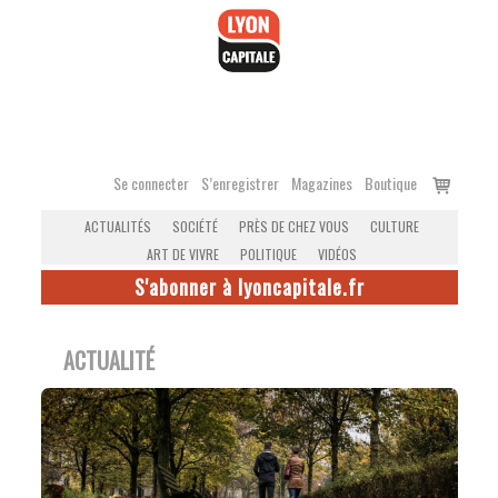
Accéder
au
contenu
Voir
Se connecter
S’enregistrer
Magazines
Boutique
le
ACTUALITÉS
SOCIÉTÉ
PRÈS DE CHEZ VOUS
CULTURE
panier
ART DE VIVRE
POLITIQUE
VIDÉOS
S'abonner à lyoncapitale.fr
ACTUALITÉ