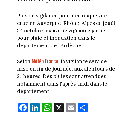
Plus de vigilance pour des risques de
crue en Auvergne-Rhône-Alpes ce jeudi
24 octobre, mais une vigilance jaune
pour pluie et inondation dans le
département de l'Ardèche.
Météo France
Selon
, la vigilance sera de
mise en fin de journée, aux alentours de
21 heures. Des pluies sont attendues
notamment dans l'après-midi dans le
département.
Fa
Li
W
X
E
Pa
ce
nk
ha
m
rt
bo
ed
ts
ail
ag