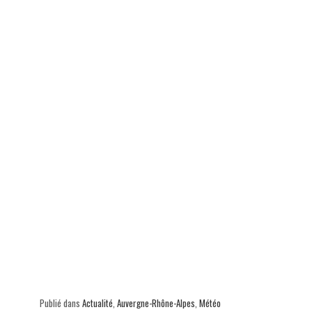
ok
In
Ap
er
p
Publié dans
Actualité
,
Auvergne-Rhône-Alpes
,
Météo