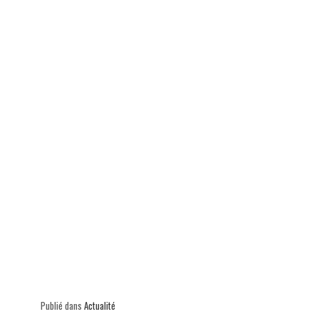
ok
In
Ap
er
p
Publié dans
Actualité