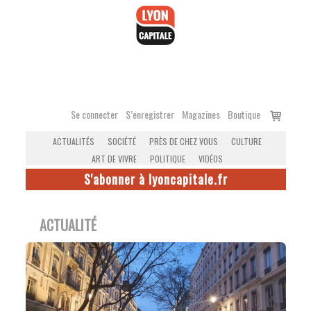
Accéder
au
contenu
Voir
Se connecter
S’enregistrer
Magazines
Boutique
le
ACTUALITÉS
SOCIÉTÉ
PRÈS DE CHEZ VOUS
CULTURE
panier
ART DE VIVRE
POLITIQUE
VIDÉOS
S'abonner à lyoncapitale.fr
ACTUALITÉ