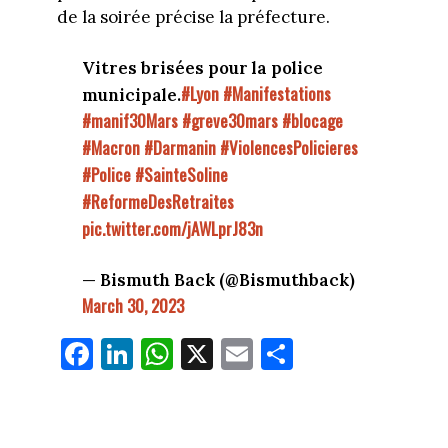
de la soirée précise la préfecture.
Vitres brisées pour la police
#Lyon
#Manifestations
municipale.
#manif30Mars
#greve30mars
#blocage
#Macron
#Darmanin
#ViolencesPolicieres
#Police
#SainteSoline
#ReformeDesRetraites
pic.twitter.com/jAWLprJ83n
— Bismuth Back (@Bismuthback)
March 30, 2023
Fa
Li
W
X
E
Pa
ce
nk
ha
m
rt
bo
ed
ts
ail
ag