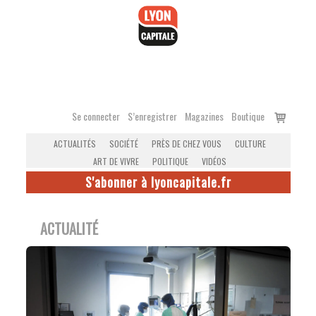
Accéder
au
contenu
Voir
Se connecter
S’enregistrer
Magazines
Boutique
le
ACTUALITÉS
SOCIÉTÉ
PRÈS DE CHEZ VOUS
CULTURE
panier
ART DE VIVRE
POLITIQUE
VIDÉOS
S'abonner à lyoncapitale.fr
ACTUALITÉ