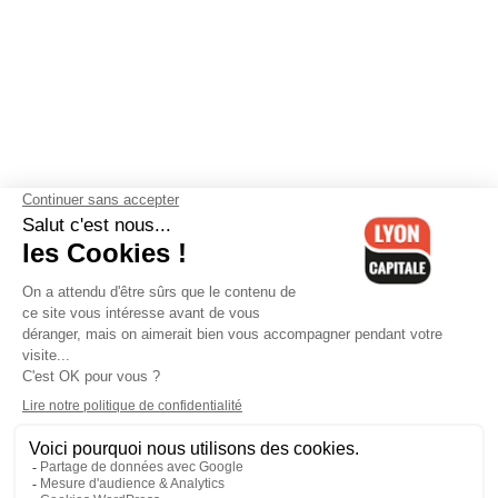
Contactez-nous
-
Mentions légales
-
CGV
-
Politique de
confidentialité
-
Gestion des cookies
-
Lyon Capitale TV
-
Archives