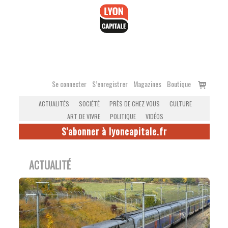
Accéder
au
contenu
Voir
Se connecter
S’enregistrer
Magazines
Boutique
le
ACTUALITÉS
SOCIÉTÉ
PRÈS DE CHEZ VOUS
CULTURE
panier
ART DE VIVRE
POLITIQUE
VIDÉOS
S'abonner à lyoncapitale.fr
ACTUALITÉ