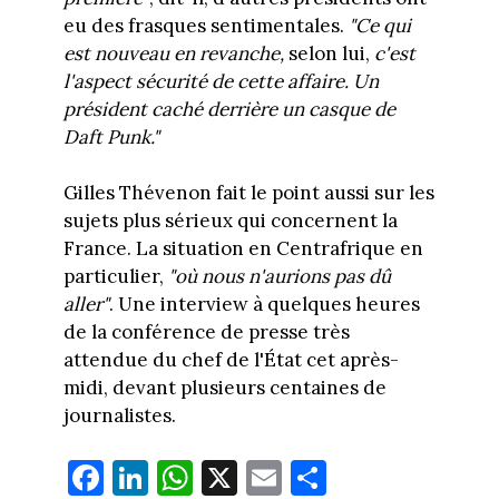
eu des frasques sentimentales.
"Ce qui
est nouveau en revanche,
selon lui,
c'est
l'aspect sécurité de cette affaire. Un
président caché derrière un casque de
Daft Punk."
Gilles Thévenon fait le point aussi sur les
sujets plus sérieux qui concernent la
France. La situation en Centrafrique en
particulier,
"où nous n'aurions pas dû
aller"
. Une interview à quelques heures
de la conférence de presse très
attendue du chef de l'État cet après-
midi, devant plusieurs centaines de
journalistes.
Fa
Li
W
X
E
Pa