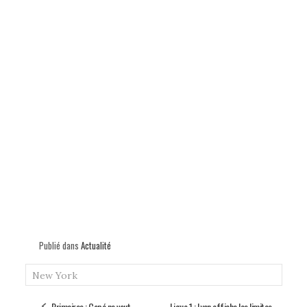
Publié dans
Actualité
New York
Primaires : Copé ne veut
Ligue 1 : Lyon affiche les limites