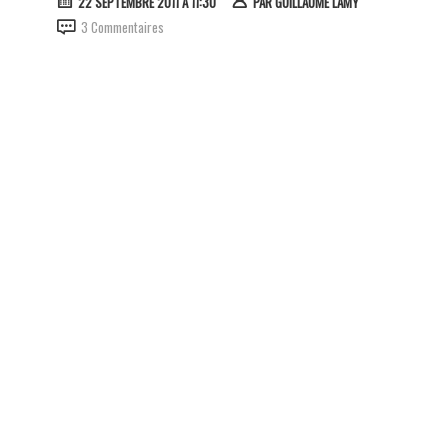
22 SEPTEMBRE 2011 À 11:30
PAR
GUILLAUME LAMY
3 Commentaires