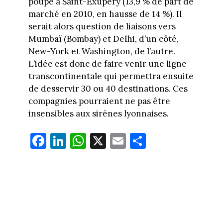
poupe à Saint-Exupéry (13,9 % de part de
marché en 2010, en hausse de 14 %). Il
serait alors question de liaisons vers
Mumbaï (Bombay) et Delhi, d’un côté,
New-York et Washington, de l’autre.
L’idée est donc de faire venir une ligne
transcontinentale qui permettra ensuite
de desservir 30 ou 40 destinations. Ces
compagnies pourraient ne pas être
insensibles aux sirènes lyonnaises.
Fa
Li
W
X
E
Pa
ce
nk
ha
m
rt
bo
ed
ts
ail
ag
ok
In
Ap
er
p