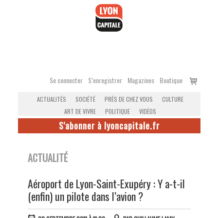
Accéder
au
contenu
Voir
Se connecter
S’enregistrer
Magazines
Boutique
le
ACTUALITÉS
SOCIÉTÉ
PRÈS DE CHEZ VOUS
CULTURE
panier
ART DE VIVRE
POLITIQUE
VIDÉOS
S'abonner à lyoncapitale.fr
ACTUALITÉ
Aéroport de Lyon-Saint-Exupéry : Y a-t-il
(enfin) un pilote dans l’avion ?