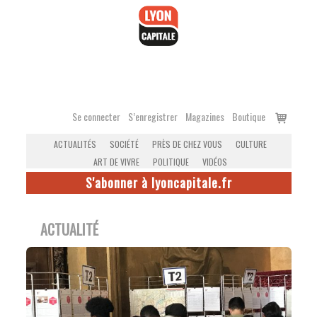
Accéder
au
contenu
Voir
Se connecter
S’enregistrer
Magazines
Boutique
le
ACTUALITÉS
SOCIÉTÉ
PRÈS DE CHEZ VOUS
CULTURE
panier
ART DE VIVRE
POLITIQUE
VIDÉOS
S'abonner à lyoncapitale.fr
ACTUALITÉ