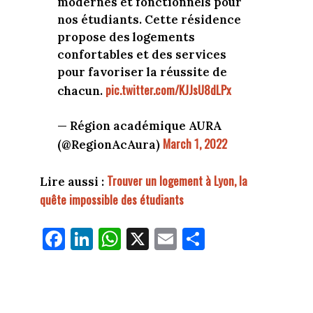
modernes et fonctionnels pour
nos étudiants. Cette résidence
propose des logements
confortables et des services
pour favoriser la réussite de
pic.twitter.com/KJJsU8dLPx
chacun.
— Région académique AURA
March 1, 2022
(@RegionAcAura)
Trouver un logement à Lyon, la
Lire aussi :
quête impossible des étudiants
Fa
Li
W
X
E
Pa
ce
nk
ha
m
rt
bo
ed
ts
ail
ag
ok
In
Ap
er