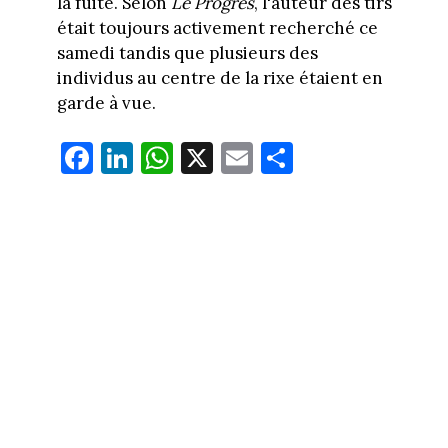
la fuite. Selon
Le Progrès
, l'auteur des tirs
était toujours activement recherché ce
samedi tandis que plusieurs des
individus au centre de la rixe étaient en
garde à vue.
Fa
Li
W
X
E
Pa
ce
nk
ha
m
rt
bo
ed
ts
ail
ag
ok
In
Ap
er
p