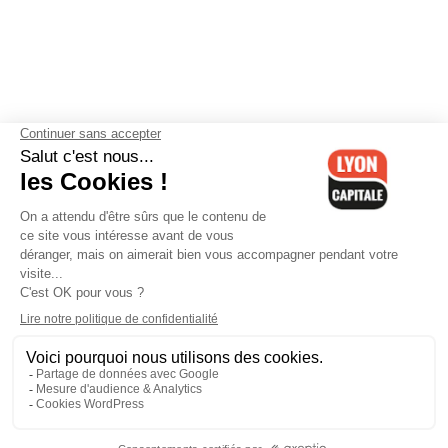
Contactez-nous
-
Mentions légales
-
CGV
-
Politique de
confidentialité
-
Gestion des cookies
-
Lyon Capitale TV
-
Archives
Lyon Capitale
Lyon Capitale - 51 avenue Maréchal Foch - CS 40091 - 69456 Lyon