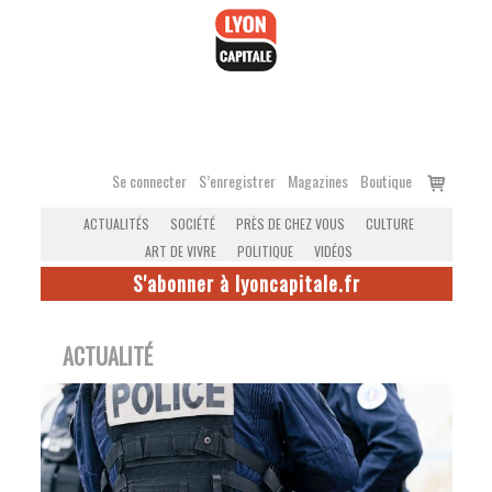
Accéder
au
contenu
Voir
Se connecter
S’enregistrer
Magazines
Boutique
le
ACTUALITÉS
SOCIÉTÉ
PRÈS DE CHEZ VOUS
CULTURE
panier
ART DE VIVRE
POLITIQUE
VIDÉOS
S'abonner à lyoncapitale.fr
ACTUALITÉ