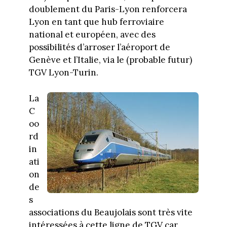
doublement du Paris-Lyon renforcera
Lyon en tant que hub ferroviaire
national et européen, avec des
possibilités d’arroser l’aéroport de
Genève et l’Italie, via le (probable futur)
TGV Lyon-Turin.
La
C
oo
rd
in
ati
on
de
s
associations du Beaujolais sont très vite
intéressées à cette ligne de TGV car