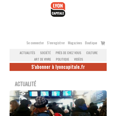
Accéder
au
contenu
Voir
Se connecter
S’enregistrer
Magazines
Boutique
le
ACTUALITÉS
SOCIÉTÉ
PRÈS DE CHEZ VOUS
CULTURE
panier
ART DE VIVRE
POLITIQUE
VIDÉOS
S'abonner à lyoncapitale.fr
ACTUALITÉ