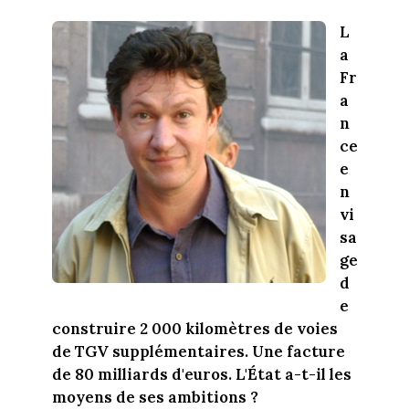
L
a
Fr
a
n
ce
e
n
vi
sa
ge
d
e
construire 2 000 kilomètres de voies
de TGV supplémentaires. Une facture
de 80 milliards d'euros. L'État a-t-il les
moyens de ses ambitions ?