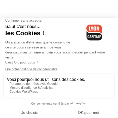
10H00
-
13H00
Anthony Martins Misse
Les débats de l'été