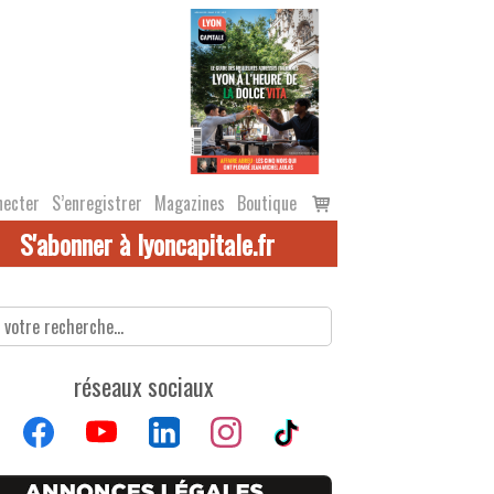
Voir
necter
S’enregistrer
Magazines
Boutique
le
S'abonner à lyoncapitale.fr
panier
réseaux sociaux