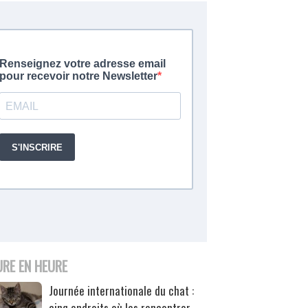
URE EN HEURE
Journée internationale du chat :
cinq endroits où les rencontrer