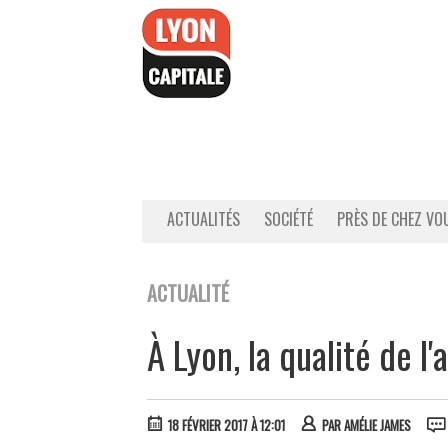
Accéder
au
contenu
ACTUALITÉS
SOCIÉTÉ
PRÈS DE CHEZ VO
ACTUALITÉ
À Lyon, la qualité de l'
18 FÉVRIER 2017 À 12:01
PAR
AMÉLIE JAMES