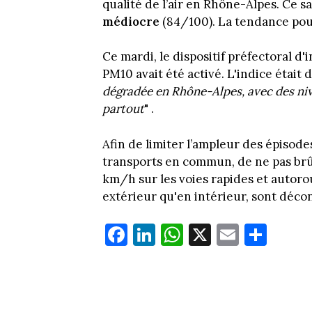
qualité de l’air en Rhône-Alpes. Ce sa
médiocre
(84/100). La tendance pou
Ce mardi, le dispositif préfectoral d'
PM10 avait été activé. L'indice était 
dégradée en Rhône-Alpes, avec des ni
partout
" .
Afin de limiter l’ampleur des épisodes
transports en commun, de ne pas brûl
km/h sur les voies rapides et autorou
extérieur qu'en intérieur, sont décon
Fa
Li
W
X
E
Pa
ce
nk
ha
m
rt
bo
ed
ts
ail
ag
ok
In
Ap
er