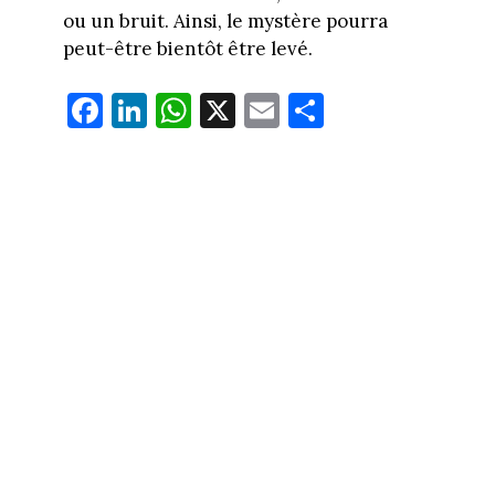
ou un bruit. Ainsi, le mystère pourra
peut-être bientôt être levé.
Fa
Li
W
X
E
Pa
ce
nk
ha
m
rt
bo
ed
ts
ail
ag
ok
In
Ap
er
p