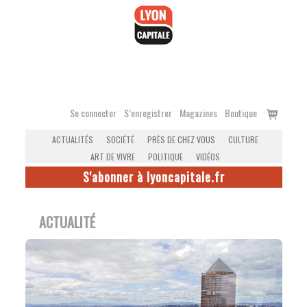
Accéder
au
contenu
Voir
Se connecter
S’enregistrer
Magazines
Boutique
le
ACTUALITÉS
SOCIÉTÉ
PRÈS DE CHEZ VOUS
CULTURE
panier
ART DE VIVRE
POLITIQUE
VIDÉOS
S'abonner à lyoncapitale.fr
ACTUALITÉ