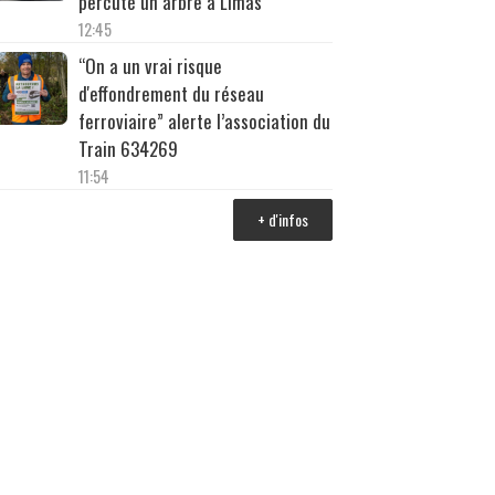
percuté un arbre à Limas
12:45
“On a un vrai risque
d'effondrement du réseau
ferroviaire” alerte l’association du
Train 634269
11:54
+ d'infos