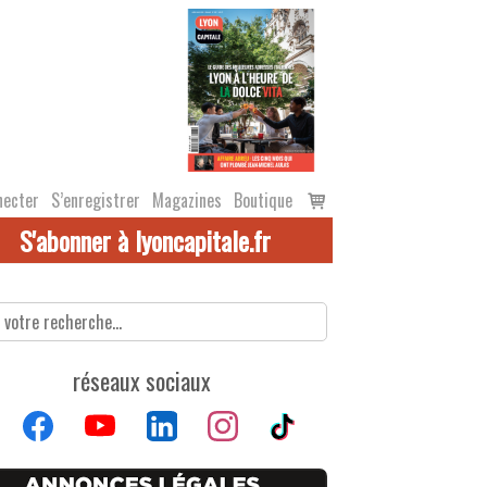
Voir
necter
S’enregistrer
Magazines
Boutique
le
S'abonner à lyoncapitale.fr
panier
réseaux sociaux