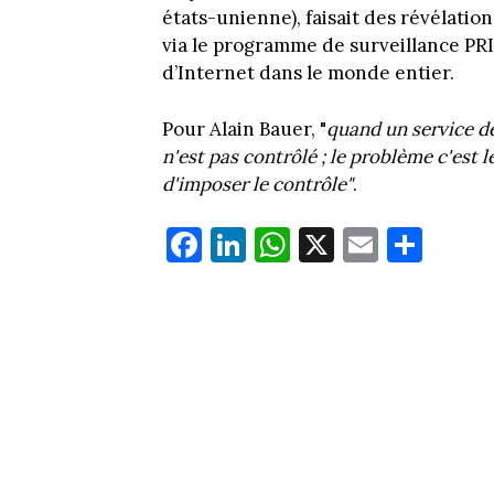
états-unienne), faisait des révélatio
via le programme de surveillance P
d’Internet dans le monde entier.
Pour Alain Bauer, "
quand un service de
n'est pas contrôlé ; le problème c'est le
d'imposer le contrôle"
.
Fa
Li
W
X
E
Pa
ce
nk
ha
m
rt
bo
ed
ts
ail
ag
ok
In
Ap
er
p