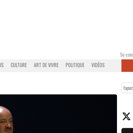
Se con
US
CULTURE
ART DE VIVRE
POLITIQUE
VIDÉOS