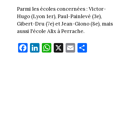
Parmi les écoles concernées : Victor-
Hugo (Lyon 1er), Paul-Painlevé (3e),
Gibert-Dru (7e) et Jean-Giono (8e), mais
aussi l'école Alix à Perrache.
Fa
Li
W
X
E
Pa
ce
nk
ha
m
rt
bo
ed
ts
ail
ag
ok
In
Ap
er
p