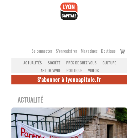
Accéder
au
contenu
Voir
Se connecter
S’enregistrer
Magazines
Boutique
le
ACTUALITÉS
SOCIÉTÉ
PRÈS DE CHEZ VOUS
CULTURE
panier
ART DE VIVRE
POLITIQUE
VIDÉOS
S'abonner à lyoncapitale.fr
ACTUALITÉ