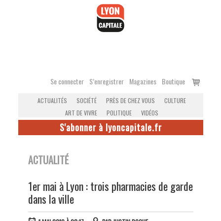
Accéder
au
contenu
Voir
Se connecter
S’enregistrer
Magazines
Boutique
le
ACTUALITÉS
SOCIÉTÉ
PRÈS DE CHEZ VOUS
CULTURE
panier
ART DE VIVRE
POLITIQUE
VIDÉOS
S'abonner à lyoncapitale.fr
ACTUALITÉ
1er mai à Lyon : trois pharmacies de garde
dans la ville