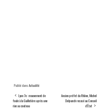
Publié dans
Actualité
Lyon 7e : mouvement de
Ancien préfet du Rhône, Michel
foule à la Guillotière après une
Delpuech recasé au Conseil
rixe au couteau
d'État