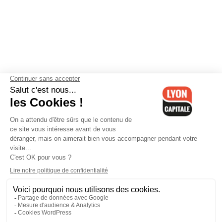
Contactez-nous
-
Mentions légales
-
CGV
-
Politique de
confidentialité
-
Gestion des cookies
-
Lyon Capitale TV
-
Archives
Lyon Capitale