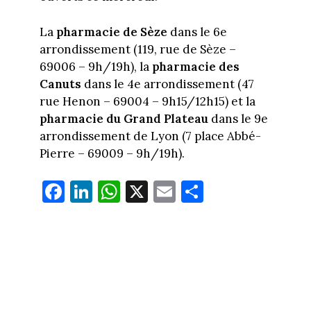
La
pharmacie de Sèze
dans le 6e
arrondissement (119, rue de Sèze –
69006 – 9h/19h), la
pharmacie des
Canuts
dans le 4e arrondissement (47
rue Henon – 69004 – 9h15/12h15) et la
pharmacie du Grand Plateau
dans le 9e
arrondissement de Lyon (7 place Abbé-
Pierre – 69009 – 9h/19h).
Fa
Li
W
X
E
Pa
ce
nk
ha
m
rt
bo
ed
ts
ail
ag
ok
In
Ap
er
p