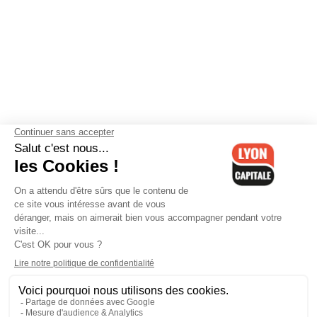
Contactez-nous
-
Mentions légales
-
CGV
-
Politique de
confidentialité
-
Gestion des cookies
-
Lyon Capitale TV
-
Archives