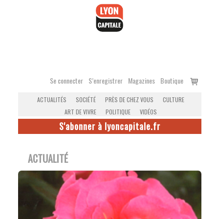
Accéder
au
contenu
Voir
Se connecter
S’enregistrer
Magazines
Boutique
le
ACTUALITÉS
SOCIÉTÉ
PRÈS DE CHEZ VOUS
CULTURE
panier
ART DE VIVRE
POLITIQUE
VIDÉOS
S'abonner à lyoncapitale.fr
ACTUALITÉ