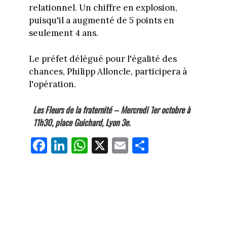
relationnel. Un chiffre en explosion,
puisqu'il a augmenté de 5 points en
seulement 4 ans.
Le préfet délégué pour l'égalité des
chances, Philipp Alloncle, participera à
l'opération.
Les Fleurs de la fraternité – Mercredi 1er octobre à
11h30, place Guichard, Lyon 3e.
Fa
Li
W
X
E
Pa
ce
nk
ha
m
rt
bo
ed
ts
ail
ag
ok
In
Ap
er
p