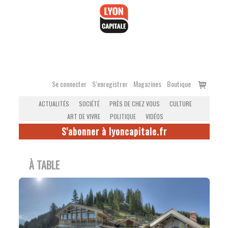
Accéder
au
contenu
Voir
Se connecter
S’enregistrer
Magazines
Boutique
le
ACTUALITÉS
SOCIÉTÉ
PRÈS DE CHEZ VOUS
CULTURE
panier
ART DE VIVRE
POLITIQUE
VIDÉOS
S'abonner à lyoncapitale.fr
À TABLE