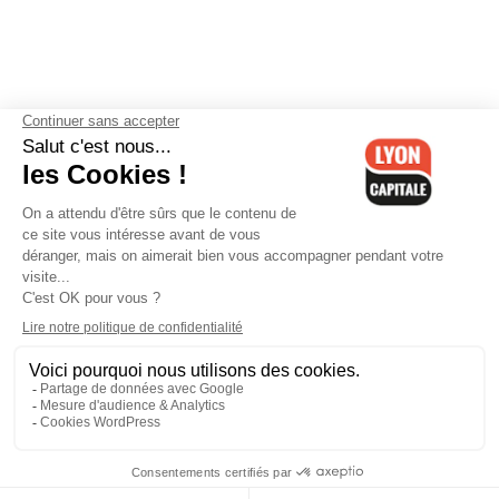
Contactez-nous
-
Mentions légales
-
CGV
-
Politique de
confidentialité
-
Gestion des cookies
-
Lyon Capitale TV
-
Archives
Lyon Capitale
Lyon Capitale - 51 avenue Maréchal Foch - CS 40091 - 69456 Lyon
Cedex 06