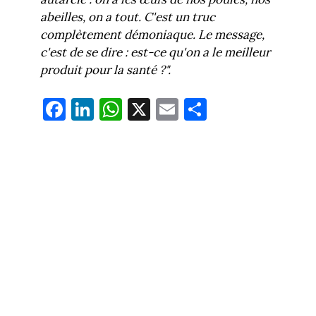
abeilles, on a tout. C'est un truc
complètement démoniaque. Le message,
c'est de se dire : est-ce qu'on a le meilleur
produit pour la santé ?".
Fa
Li
W
X
E
Pa
ce
nk
ha
m
rt
bo
ed
ts
ail
ag
ok
In
Ap
er
p