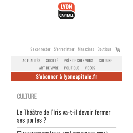
Accéder
au
contenu
Voir
Se connecter
S’enregistrer
Magazines
Boutique
le
ACTUALITÉS
SOCIÉTÉ
PRÈS DE CHEZ VOUS
CULTURE
panier
ART DE VIVRE
POLITIQUE
VIDÉOS
S'abonner à lyoncapitale.fr
CULTURE
Le Théâtre de l’Iris va-t-il devoir fermer
ses portes ?