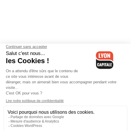
Contactez-nous
-
Mentions légales
-
CGV
-
Politique de
confidentialité
-
Gestion des cookies
-
Lyon Capitale TV
-
Archives
Lyon Capitale