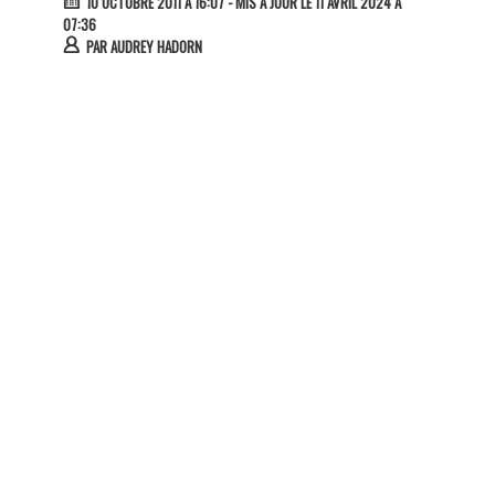
10 OCTOBRE 2011 À 16:07
- MIS À JOUR LE 11 AVRIL 2024 À
07:36
PAR
AUDREY HADORN