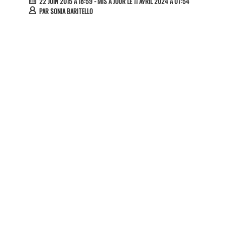
22 JUIN 2015 À 18:59
- MIS À JOUR LE 11 AVRIL 2024 À 07:54
PAR
SONIA BARITELLO