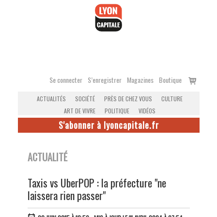
Accéder
au
contenu
Voir
Se connecter
S’enregistrer
Magazines
Boutique
le
ACTUALITÉS
SOCIÉTÉ
PRÈS DE CHEZ VOUS
CULTURE
panier
ART DE VIVRE
POLITIQUE
VIDÉOS
S'abonner à lyoncapitale.fr
ACTUALITÉ
Taxis vs UberPOP : la préfecture "ne
laissera rien passer"