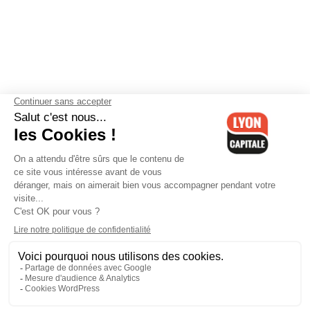
Contactez-nous
-
Mentions légales
-
CGV
-
Politique de
confidentialité
-
Gestion des cookies
-
Lyon Capitale TV
-
Archives
Lyon Capitale