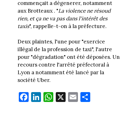
commençait a dégenerer, notamment
aux Brotteaux . "
La violence ne résoud
rien, et ça ne va pas dans l'intérêt des
taxis
", rappelle-t-on à la préfecture.
Deux plaintes, l'une pour "exercice
illégal de la profession de taxi", l'autre
pour "dégradation" ont été déposées. Un
recours contre l'arrêté préfectoral à
Lyon a notamment été lancé par la
société Uber.
Fa
Li
W
X
E
Pa
ce
nk
ha
m
rt
bo
ed
ts
ail
ag
ok
In
Ap
er
p