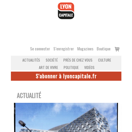
Accéder
au
contenu
Voir
Se connecter
S’enregistrer
Magazines
Boutique
le
ACTUALITÉS
SOCIÉTÉ
PRÈS DE CHEZ VOUS
CULTURE
panier
ART DE VIVRE
POLITIQUE
VIDÉOS
S'abonner à lyoncapitale.fr
ACTUALITÉ