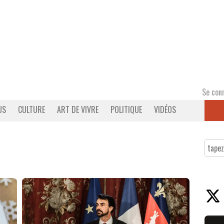
Se con
US
CULTURE
ART DE VIVRE
POLITIQUE
VIDÉOS