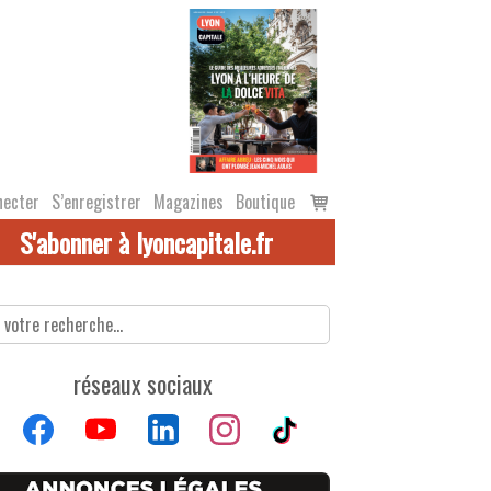
Voir
necter
S’enregistrer
Magazines
Boutique
le
S'abonner à lyoncapitale.fr
panier
réseaux sociaux