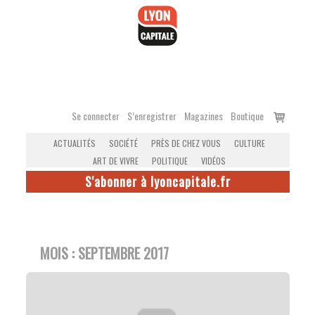
Accéder
au
contenu
Voir
Se connecter
S’enregistrer
Magazines
Boutique
le
ACTUALITÉS
SOCIÉTÉ
PRÈS DE CHEZ VOUS
CULTURE
panier
ART DE VIVRE
POLITIQUE
VIDÉOS
S'abonner à lyoncapitale.fr
MOIS :
SEPTEMBRE 2017