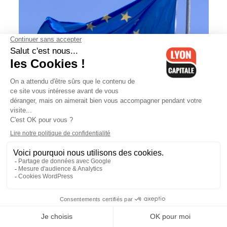
UE: F.Grossetête veut une
"application concrète" du discours
de Macron