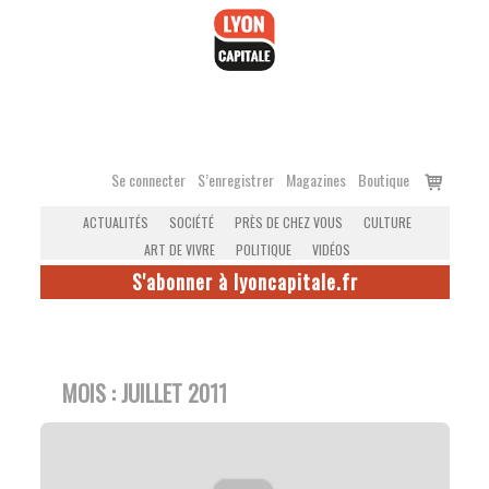
Accéder
au
contenu
Voir
Se connecter
S’enregistrer
Magazines
Boutique
le
ACTUALITÉS
SOCIÉTÉ
PRÈS DE CHEZ VOUS
CULTURE
panier
ART DE VIVRE
POLITIQUE
VIDÉOS
S'abonner à lyoncapitale.fr
MOIS :
JUILLET 2011