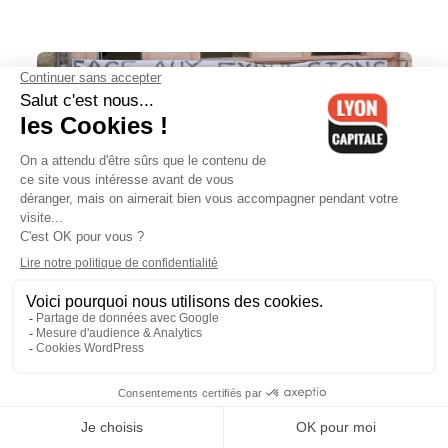
Un immeuble réquisitionné par
l'association "Demeurant partout" à
Lyon 7e