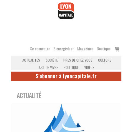
Accéder
au
contenu
Voir
Se connecter
S’enregistrer
Magazines
Boutique
le
ACTUALITÉS
SOCIÉTÉ
PRÈS DE CHEZ VOUS
CULTURE
panier
ART DE VIVRE
POLITIQUE
VIDÉOS
S'abonner à lyoncapitale.fr
ACTUALITÉ