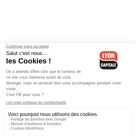
Contactez-nous
-
Mentions légales
-
CGV
-
Politique de
confidentialité
-
Gestion des cookies
-
Lyon Capitale TV
-
Archives
Lyon Capitale