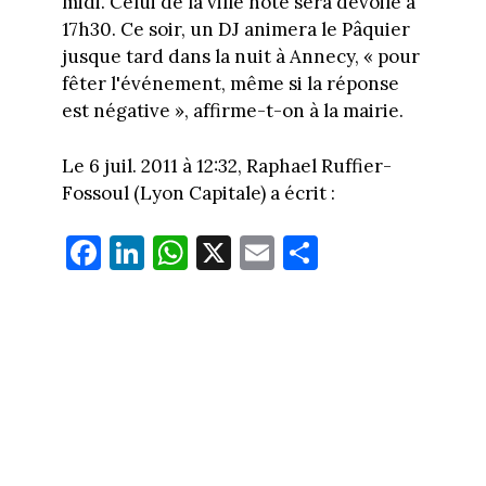
midi. Celui de la ville hôte sera dévoilé à
17h30. Ce soir, un DJ animera le Pâquier
jusque tard dans la nuit à Annecy, « pour
fêter l'événement, même si la réponse
est négative », affirme-t-on à la mairie.
Le 6 juil. 2011 à 12:32, Raphael Ruffier-
Fossoul (Lyon Capitale) a écrit :
Fa
Li
W
X
E
Pa
ce
nk
ha
m
rt
bo
ed
ts
ail
ag
ok
In
Ap
er
p