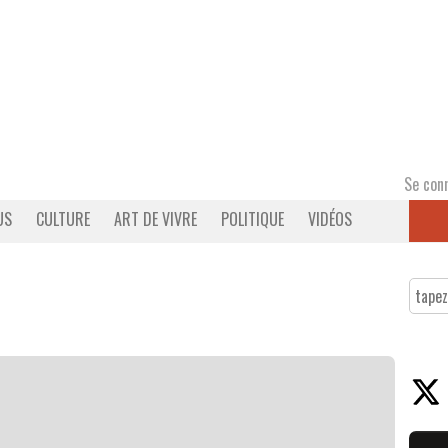
Se con
US
CULTURE
ART DE VIVRE
POLITIQUE
VIDÉOS