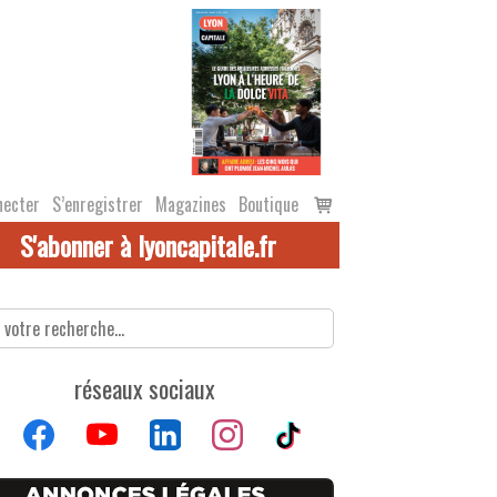
Voir
necter
S’enregistrer
Magazines
Boutique
le
S'abonner à lyoncapitale.fr
panier
réseaux sociaux